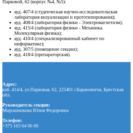
Парковой, 62 (корпус №4, №5):
ауд. 407/4 (студенческая научно-исследовательская
лаборатория визуализации и прототипирования);
ауд. 408/4 (лаборатория физики - Электромагнетизм);
ауд. 415/4 (лаборатория физики - Механика.
Молекулярная физика);
ауд. 410/4 (специализированный кабинет по
информатике);
ауд. 307/5 (помещение секции);
ауд. 418/4 (препараторская).
Адрес:
каб. 414/4, ул.Парковая, 62, 225401 г.Барановичи, Брестская
обл.
Руководитель секции:
Мирошникова Юлия Федоровна
Телефон:
+375 163 64 06 69